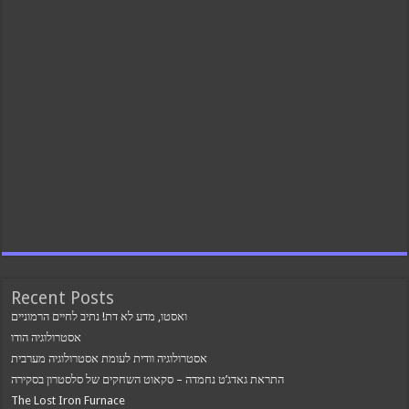
Recent Posts
ואסטו, מדע לא דת! נתיב לחיים הרמוניים
אסטרולוגיה הודו
אסטרולוגיה וודית לעומת אסטרולוגיה מערבית
התראת גאדג’ט נחמדה – סקאוט השחקים של סלסטרון בסקירה
The Lost Iron Furnace