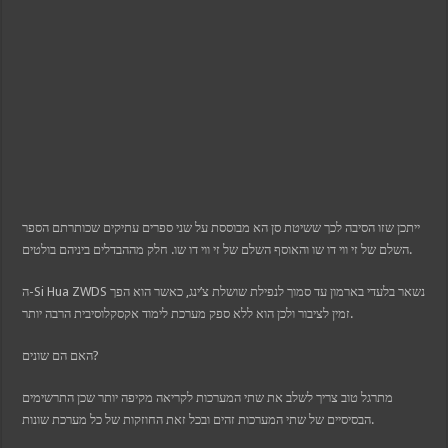
link panel
link panel
link panel
l oku
ink satın al
link Panel
link Panel
link Panel
link Panel
link Panel
link Panel
link Panel
link Panel
link Panel
link panel
ייתכן שזו הסיבה לכך ששיטת סן הא מבוססת על שני ספרים עתיקים שכותרתם הספר
link panel
השלם של זי ווי דו שו והאוסף השלם של זי ווי דו שו. חלק מההבדלים ביניהם בולטים.
link panel
ink giriş
per view
ה-Si Hua ZWDS נשאר בלעדי בארמון עד סמוך לנפילת שושלת צ’ינג, כאשר הוא הפך
no
זמין לציבור ולכן הוא ללא ספק מערכת לימוד אקסקלוסיבית הרבה יותר.
casino
bet
bom
האם הם שונים?
rk giriş
nca escort
bahis
מתרגל טוב צריך לשלב את שתי המערכות לקריאה מקיפה יותר שכן התרשימים
ganbet
הבסיסיים של שתי המערכות זהים ובכל זאת החוזקות של כל מערכת שונות.
ekici
tbet