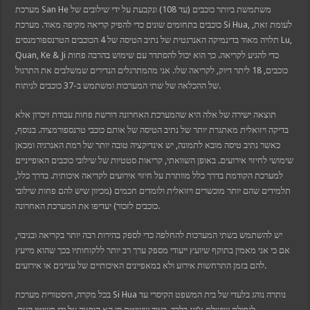
et
מערכת San He משתמשת ביותר כוכבים (עד 108) ונקבעת על ידי שילובים של
bet
ganbet güncel giriş
כוכבים בתחומים שונים כדי להפיק קריאה מקיפה מאוד. מערכת Si Hua, לעומת זאת,
al
תלויה מאוד בדינמיקה האנרגטית של נתיב הטיסה של 4 הכוכבים הטרנספורמנסים Lu,
ark
et giriş
Quan, Ke & Ji כדי להגיע לקריאה. כך הוא יכול להסתדר עם שימוש בהרבה פחות
ganbet güncel giriş
כוכבים, 18 ליתר דיוק, לקריאה שלו. אני מהמתרגלים הנדירים שמשלבים את התרגול
bom
של ההכלאה של שתי המערכות ומשתמש ב-37 כוכבים לניתוח.
dpashabet
anbet giriş
bet
תוצאה ישירה של אלה היא שהמערכת האחרונה דורשת פחות עבודת זיכרון אלא
link Panel
בדיקה ויזואלית מאתגרת יותר של נתיב הטיסה של אותם כוכבי טרנספורמציה. בנוסף,
כאשר נתיב טיסה מובא לתמונה, יש אינדיקציה טובה יותר של רמת האנרגיה ומכאן
שימושי לחיזוי אירועים. באופן השוואתי, קריאות סטטיות של שילובי כוכבים האופייניים
למערכת הקודמת בדרך כלל מוותרת על חיזוי אירועים לקריאה איכותית. בדרך כלל,
תלמידים שהם יותר מוכשרים ויזואלית ולומדים חכמים (מכיוון שיש להם פחות שילובי
כוכבים לזכור) יעדיפו את המערכת האחרונה.
יש להשתמש בשתי המערכות להחלפה כדי לספק בהירות רבה יותר בקריאה ובניבוי,
אם כי אני מאמין בתוקף שיועץ ייעודי מספק ערך רב יותר ללקוחותיו בכך שהוא מייעץ
להם בזמן התרחשות אירוע ולא במאפיינים האיכותיים של עניינים או אירועים.
בכל מקרה, היסטורית מערכת Si Hua נותרה נוהג בלעדי של בית המשפט הקיסרי עד
לנפילת שושלת צ’ינג בלבד, בעוד ששיטת סן הא הופצה על ידי פשוטי העם.