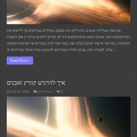
אין ספק שמיליוני אנשים מתחילים את מסעם ממהרים בעיתונים כדי לראות את
ההורוסקופ היומי. אנחנו רוצים שההורוסקופ יגיד לנו דברים חיוביים שיקרו ב-24 השעות
הקרובות, כמו איך מישהו יסתכל עלינו יפה, כמה מהר נהיה עשירים או תאימות האהבה
שלנו. לעומת זאת, אנחנו פחות מעוניינים להמציא טווח אימה כמו ‘היום זה …
Read More »
איך להרגיש קוורץ ואבנים
July 26, 2022
מטאוריטים
0