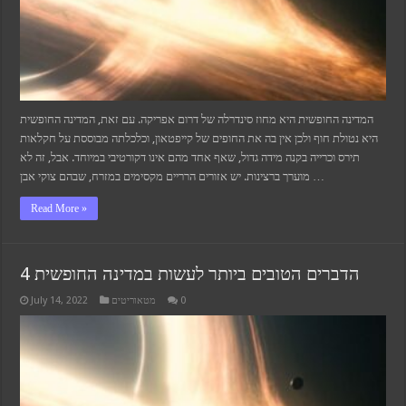
המדינה החופשית היא מחוז סינדרלה של דרום אפריקה. עם זאת, המדינה החופשית
היא נטולת חוף ולכן אין בה את החופים של קייפטאון, וכלכלתה מבוססת על חקלאות
תירס וכרייה בקנה מידה גדול, שאף אחד מהם אינו דקורטיבי במיוחד. אבל, זה לא
מוערך ברצינות. יש אזורים הרריים מקסימים במזרח, שבהם צוקי אבן …
Read More »
4 הדברים הטובים ביותר לעשות במדינה החופשית
July 14, 2022
מטאוריטים
0