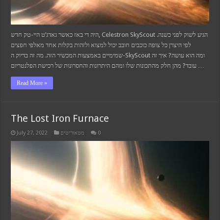
היה די באז כאשר גאדג’ט היי-טק חדש, Celestron SkyScout הגיע לשוק לפני כשנה.
לפי היצרן כל צופה כוכבים חובב יכול למצוא ולזהות בקלות אחד מאלפי חפצים
שמימיים באמצעות המכשיר הזה. מה זה בדיוק ה-SkyScout ומה הוא עושה? איך זה
עובד? מהן חלק מהתכונות שלו ומהם היתרונות והחסרונות של רכישת הפלנטריום …
Read More »
The Lost Iron Furnace
July 27, 2022
מטאוריטים
0