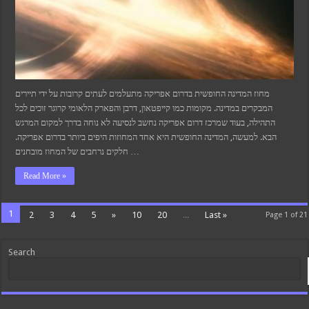
מחוז המדינה החופשית בדרום אפריקה מתעלמים לעתים קרובות על ידי תיירים
המבקרים במדינה. מקומות כמו קייפטאון, דרבן והפארק הלאומי קרוגר זוכים לכל
התהילה, בעוד שמרכז דרום אפריקה נחשב לנסיעה לא נוחה בדרך למקום המרגש
הבא. למעשה, המדינה החופשית היא אחד המחוזות היפים ביותר בדרום אפריקה.
חלקים נרחבים של המחוז מובחנים …
Read More »
1
2
3
4
5
»
10
20
...
Last »
Page 1 of 21
Search