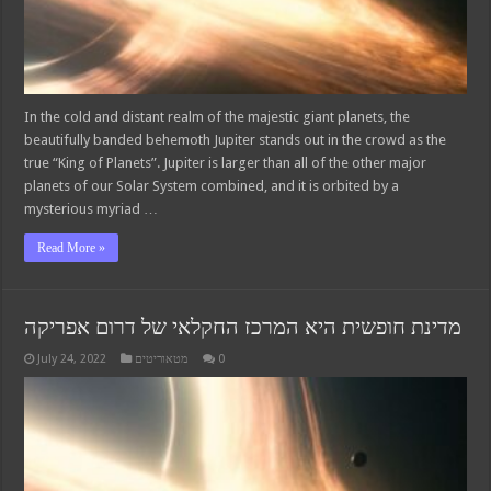
In the cold and distant realm of the majestic giant planets, the
beautifully banded behemoth Jupiter stands out in the crowd as the
true “King of Planets”. Jupiter is larger than all of the other major
planets of our Solar System combined, and it is orbited by a
mysterious myriad …
Read More »
מדינת חופשית היא המרכז החקלאי של דרום אפריקה
July 24, 2022
מטאוריטים
0