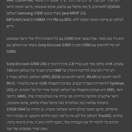
WAP 2.0/xHTML ו-RSS. הטלפון די טוב עבור פריקים של גיזמו. יש לך אפשרויות
t
et
למשחקים, 5 מגה פיקסל עם פלאש, פוקוס אוטומטי, מייצב תמונה ווידאו (QVGA).
ahis güncel giriş
הטלפון Samsung U900 מצויד בקבצי Java MIDP 2.0,
et giriş
et
MP3/AAC/eACC+/WMA ורדיו FM עם RDS. לטלפון יש עריכת תמונה ומובנה ללא
anbet giriş
ידיים.
anbet güncel giriş
bom
dpashabet
עם כל התכונות הללו אולי נראה שסמסונג U900 הוא נייד טוב מאוד. אבל כאשר אתה
et
משווה את הטלפון עם Sony Ericsson G900 תבין כי U900 לא יכול להתאים עם
et
ink Panel
G900.
oto
atik
Sony Ericsson G900 הוא טלפון מסך מגע בגודל 2.8 אינץ’ התומך ב-256K צבעים.
moon
ano
הזיכרון הפנימי של הטלפון הוא 160MB ויש חריץ לכרטיס להרחבת הזיכרון של
הטלפון. הטלפון מצויד ב-GPRS, EDGE לגישה לאינטרנט, WLAN לגישה לאינטרנט
Wi-Fi, יציאת בלוטות’ ו-USB לקישוריות והעברת קבצים. מערכת ההפעלה Symbian,
UIQ היא מערכת ההפעלה של הטלפון לעיבוד מהיר וקל של יישומים. יש SMS, דואר
דחיפה, MMS, דואר אלקטרוני והודעות מיידיות. סוני ציידה את המולטימדיה שלה
בתכונות נפלאות כמו מצלמת 5 מגה פיקסל בעלת פלאש, פוקוס אוטומטי,
2592E1944 פיקסלים, מייצב תמונה וצילום וידאו ומצלמה משנית. נגן המדיה של
הטלפון יכול לנגן את כל סוגי קבצי הווידאו והשמע. יש מערכת זיהוי TrackID, פתקים
דביקים כדי להזכיר לך את העבודות שלך, תוכנה לזיהוי כתב יד, סורק כרטיסי ביקור,
מציג ועורך מסמכים ועוד ועוד.