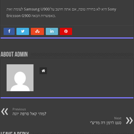
לעומת זאת Samsung U900 היא לא בחירה טובה, אם אתה חושב על Sony
Ericsson G900 כאפשרות הבאה.
About admin
Previous
מהי קאל סרפה יוגה?
Next
סנט ז’רמן דה מדיצ’י