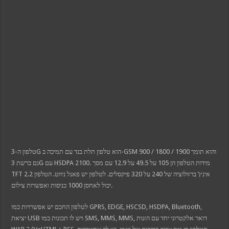
ink panel
ink panel
ink panel
l oku
ink satın al
ink Panel
ink Panel
ink Panel
ink Panel
ink Panel
ink Panel
ink Panel
ink Panel
ink Panel
ink panel
ink panel
ink panel
ink giriş
per view
טלפון ה-3G הוא טלפון תלת בנד עם תמיכה ב-GSM 900 / 1800 / 1900 והוא תומך
o
bet
גם ברשת 3G עם HSDPA 2100. מידות הטלפון הן 105 על 49.5 על 12.9 עם מסך
et
TFT 2.2 אינץ’ ברזולוציה של 240 על 320 פיקסלים. לטלפון יש פאנל ניווט. הטלפון
ganbet
et giriş
יכול לאחסן 1000 כניסות ואפשרות צילום.
nca escort
bahis
לטלפון החכם יש אפשרויות כמו GPRS, EDGE, HSCSD, HSDPA, Bluetooth,
et giriş
ekici
יציאת USB ויש לו תכונות כמו SMS, MMS, MMS, דואר אלקטרוני יחד עם הזנות
tbet