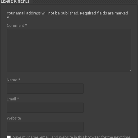
Leave a Reply
Your email address will not be published.
Required fields are marked
*
Comment
*
Name
*
Email
*
Website
Save my name, email, and website in this browser for the next time