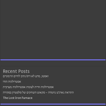
Recent Posts
ואסטו, מדע לא דת! נתיב לחיים הרמוניים
אסטרולוגיה הודו
אסטרולוגיה וודית לעומת אסטרולוגיה מערבית
התראת גאדג’ט נחמדה – סקאוט השחקים של סלסטרון בסקירה
The Lost Iron Furnace