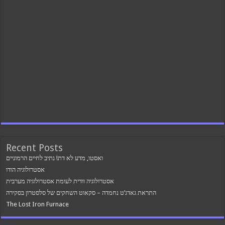
Recent Posts
ואסטו, מדע לא דת! נתיב לחיים הרמוניים
אסטרולוגיה הודו
אסטרולוגיה וודית לעומת אסטרולוגיה מערבית
התראת גאדג’ט נחמדה – סקאוט השחקים של סלסטרון בסקירה
The Lost Iron Furnace