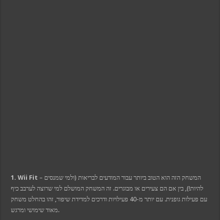
ink panel
ink panel
ink panel
l oku
ink satın al
ink Panel
ink Panel
ink Panel
ink Panel
ink Panel
ink Panel
ink Panel
ink Panel
ink Panel
ink panel
ink panel
ink panel
ink giriş
per view
o
bet
et
ganbet
et giriş
– המשחק הזה הוא הטוב ביותר עבור המודעים לבריאות (ולמי שמנסים
1. Wii Fit
nca escort
להיות!), בין אם הם צעירים או מבוגרים. זה המשחק המושלם למי שרוצה לערבב כיף
bahis
עם פעילות גופנית. עם יותר מ-40 פעילויות ודרכים למדידת שיפור, זהו בהחלט משחק
et giriş
ekici
מאוד שימושי ומרגש.
tbet