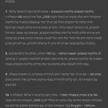
במשחק.
7. מלחמת הכוכבים מלחמת המשובטים
– אנחנו לקראת סוף הרשימה של 10
קונסולת ה-Wii והמשחקי וידאו שלה מתנות חג המולד לשנת 2008, אבל איזו רשימה
תהיה שלמה בלי המשחק הזה? אם יש לך חבר שמתעסק במאניה של מלחמת
הכוכבים, אז זו המתנה הטובה ביותר. הדברים שהוא או היא יכולים לעשות הם רבים!
הוא או היא יכולים לבחור כל דמות במלחמת הכוכבים, מאנאקין ועד אסאג’. הוא יכול
לעשות קרבות חרב אור בחדר שלו והוא יכול לעשות משימות וקרבות אפיים עם סביבת
המשחק ונבלים! עכשיו אם זה לא יגרום לו או אותה להתרגש, אני לא יודע מה כן.
8. לגו מלחמת הכוכבים: הסאגה השלמה
– עם 160 דמויות, ושילוב של כל 6 הסרטים
האפיים של מלחמת הכוכבים, זהו פריט חובה למכורים למלחמת הכוכבים. זו גם מתנה
טובה לתת לאנשים שלא מודעים עד כמה מדהים מלחמת הכוכבים באמת.
9. אנחנו סקי
– אם יש לך חבר שרוצה ריגוש ותחרויות מאתגרות, זה המשחק בשבילו.
עם המשחק הזה, הם יכולים להתחרות עם 4 שחקנים אחרים ב-14 קורסים שונים
ומרגשים!
10. ערב משחק משפחתי הסברו
– אחרון חביב ברשימה זו של 10 קונסולות ה-Wii
המובילות ומשחקי הווידאו שלה מתנת חג המולד לשנת 2008, המשחק הזה הוא שומר
עבור משפחות וחברים. עם משחקים אהובים ובדוקים כמו Boggle ו- Yahtzee,