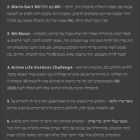
t
et
– עכשיו עם תצוגה ויזואלית מהממת יותר, הרבה
2. Mario Kart Wii עם גלגל Wii
ahis güncel giriş
יותר רצועות וטריקים ומשחקים חדשים, המשחק הזה מובטח לתת לאדם או לקבוצה
et giriş
שעות של כיף. החבילה מגיעה עם גלגל ה-Wii, אז זו כבר הנחה גדולה!
et
anbet giriş
anbet güncel giriş
– לבעלי דעות מוזיקליות ואפילו למי שלא בעניין של מוזיקה, המשחק
3. Wii Music
bom
dpashabet
הזה עדיין יכול להיות המון כיף. עם המשחק הזה, אפשר להקים להקה, ליצור קליפים או
et
פשוט ליצור מוזיקה על ידי חיקוי השלבים במשחק. אם אתה חושב שהמשחק הזה
et
ink Panel
עשוי להיות משעמם, קחו בחשבון שהוא מציע 60 כלי נגינה למשחק. מדהים, נכון?
rder
r
– לילדים ולילדים בלב, המשחק הזה הוא
4. Active Life Outdoor Challenge
rspin
vis
רב-תכליתי: זה כיף וזה בריא! עם אתגרים ופעילויות כגון רפטינג בנהר וקפיצה בחבל,
המשתמשים יהנו תוך כדי הזיעה! זה בהחלט שייך לרשימת 10 קונסולת ה-Wii
המובילה ומתנת משחקי הווידאו שלה לחג המולד לשנת 2008!
5. סופר מריו גלקסי
– האחים מריו עושים את זה שוב! הפעם, הם יגרמו לך להמריא על
פני גלקסיות וכוכבי לכת, להילחם ביריבים חייזרים ודברים מרגשים אחרים!
6. מעבר בעלי חיים: עיר פולק
– המשחק המרתק הזה יגרום לך לחיות חיים מלאים
בתוך המשחק, מהתיידדות עם שכנים ועד ביקור בערים אחרות והיכרות עם חיות הבר
המקומיות. בהחלט אחד עבור החבר שלך שלא רוצה יותר מאשר לבלות שעות