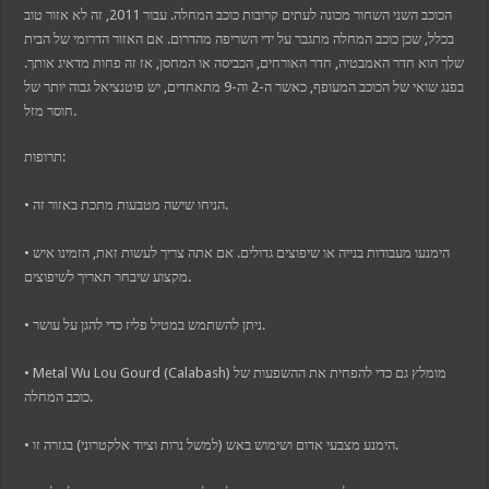
הכוכב השני השחור מכונה לעתים קרובות כוכב המחלה. עבור 2011, זה לא אזור טוב
בכלל, שכן כוכב המחלה מתגבר על ידי השריפה מהדרום. אם האזור הדרומי של הבית
שלך הוא חדר האמבטיה, חדר האורחים, הכביסה או המחסן, אז זה פחות מדאיג אותך.
בפנג שואי של הכוכב המעופף, כאשר ה-2 וה-9 מתאחדים, יש פוטנציאל גבוה יותר של
חוסר מזל.
תרופות:
• הניחו שישה מטבעות מתכת באזור זה.
• הימנעו מעבודות בנייה או שיפוצים גדולים. אם אתה צריך לעשות זאת, הזמינו איש
מקצוע שיבחר תאריך לשיפוצים.
• ניתן להשתמש במטיל פליז כדי להגן על עושר.
• Metal Wu Lou Gourd (Calabash) מומלץ גם כדי להפחית את ההשפעות של
כוכב המחלה.
• הימנע מצבעי אדום ושימוש באש (למשל נרות וציוד אלקטרוני) בגזרה זו.