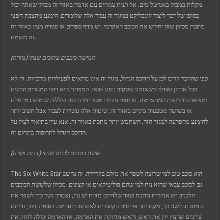
מקלות במבוק באגרטל מים. אל תניח צמחים עם אדמה באזור זה מכיוון שאתה יכול
בסופו של דבר ליצור קונפליקט במגזר זה עבור אלה שלומדים. הימנע מהצבת חפצי
מתכת מכיוון שזה יחליש את הכוכב האקדמי. יש מדף ספרים או פגודה מעץ באזור זה
גם משמח.
חמישה כוכבים צהובים שנתי (מזרח)
כפי שהוזכר קודם לכן על הדוכס הגדול, מגזר זה אינו מתאים לפעילויות מרכזיות. זה לא
הכל אבדון ואפלה כשאנחנו עוסקים בפנג שואי. המפתח הוא זיהוי המגזרים הרעים
ומציאת התרופות המתאימות. תרופות סיניות מסורתיות רבות כוללות שימוש במי מלח
או בשישה מטבעות סיניים באזור זה. שיטות אלה עשויות לעבוד אבל חשוב יותר
להימנע מהפרעה למגזר הזה. השתמש יותר מתכת באזור זה. אנא עיין בתיאור לעיל על
הדוכס הגדול לתרופות בתחום זה.
ששת כוכבים לבנים שנתי (דרום מזרח)
The Six White Star הוא כוכב טוב למי שרוצה לשפר את מזלם בקריירה. זה נחשב
גם לכוכב צבאי שהוא נוח למי שהם פוליטיקאים או קצינים. מכיוון שלששת הכוכבים
הלבנים יש אנרגיית מתכת בעוד שלדרום מזרח יש עץ, נצטרך גשר כדי לשפר את
המתכת. לשם כך, מקם יחד פריטים הקשורים לאש וגם לאדמה. באופן הגיוני, הייתם
צריכים שהעץ יזין את האש, והאש מחזקת את האדמה, אז האדמה יכולה לחזק את