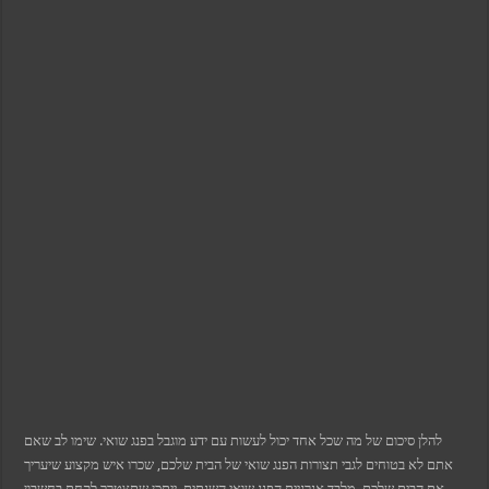
l
l
l
 al
l
l
l
l
l
l
l
l
l
l
l
l
rt
להלן סיכום של מה שכל אחד יכול לעשות עם ידע מוגבל בפנג שואי. שימו לב שאם
אתם לא בטוחים לגבי תצורות הפנג שואי של הבית שלכם, שכרו איש מקצוע שיעריך
את הבית שלכם. מלבד אנרגיית הפנג שואי השנתית, ייתכן שתצטרך לקחת בחשבון