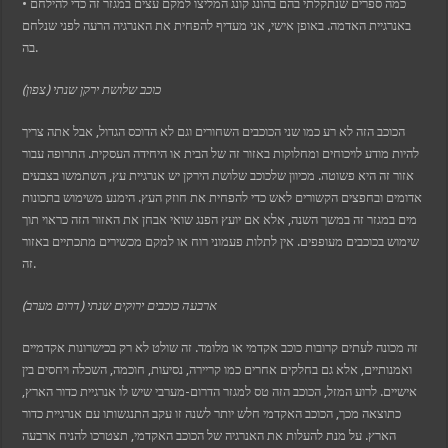
• כמה ספרים שנתקלתי בהם בהונג קונג המליצו למקם עצים במגזר זה כדי להילחם
באנרגיית האדמה. באופן אישי, אני מעדיף להפחית את האנרגיה הרעה לפני שנלחם
בה.
כוכב שלושת ירקן שנתי (צפון)
הכוכב הזה לא רע כמו שני הכוכבים השחורים וגם לא הדוכס הגדול, אבל אתה צריך
להיות מודע לויכוחים ומחלוקות באזור זה של הבית או היחידה העסקית. התרופה עבור
אזור זה היא פשוטה. מכיוון שלכוכב שלושת הירקן יש אנרגיית עץ, השתמשו בצבעים
אדומים ובחפצים הקשורים לאש כדי להפחית את חוזק העץ. הימנע משימוש בתכונות
מים במגזר זה במשך השנה, אלא אם יועץ הפנג שואי אבחן את האזור הזה כראוי תוך
שימוש בכוכבים מעופפים. אין לתלות פעמוני רוח או למקם מכשירים מתכתיים באזור
זה.
ארבעה כוכבים ירוקים שנתי (דרום מערב)
זה מכונה לעתים קרובות כוכב אקדמי או מלומד. זה שולט לא רק בכישרונות אקדמיים
ואמנותיים, אלא גם בחלקים אחרים כמו קריירה, נסיעות, חוכמה, השכלה ויחסים בין
אישיים. לרוע המזל, הכוכב הזה טס למגזר הדרום-מערבי שיש לו אנרגיית כדור הארץ,
כתוצאה מכך, הכוכב האקדמי חלש יותר לשנה זו עקב התנגשותו עם אנרגיית כדור
הארץ. על מנת להעלות את האנרגיה של הכוכב האקדמי, תצטרכו להניח ארבעה