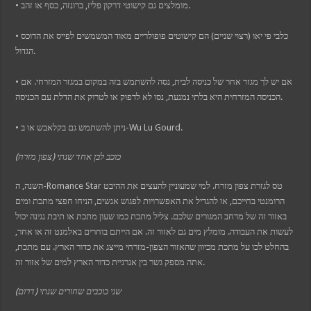
• מומלצים גם קישוטי דרקון פליז, ברונזה, כסף או זהב.
• כלבי פי יאו (רצוי שניים) הם קישוטים פופולריים מאוד המשמשים לפייס את הדוכס
הגדול.
• אם יש לך מגזר אחר של כניסה לבית, נסה להשתמש בזה במקום במגזר המזרחי. אם
הכניסה המזרחית היא בלתי נמנעת, נסו לא לדפוק או לטרוק את הדלת עם הכניסה.
• ניתן להשתמש גם בקלאבש או ב-Wu Lu Gourd.
כוכב לבן אחד שנתי (צפון מזרח)
השנה, ה-Romance Star טס לגזרת צפון מזרח. למי שמעוניין להעצים את ההיבט
הרומנטי בחייכם, או להגדיל את האפשרויות לפגוש אנשים, הניחו חפצי מתכת ומים
באזור זה של מרחב המגורים שלכם. צליל מתכת כמו שעון מתכת או תיבת נגינה יכול
לעשות את העבודה. מומלץ מים גם לאזור זה. אם הייתם בוחרים באלמנט זה או אחר,
בהחלט לכו על מתכת מכיוון שהאזור הצפון-מזרחי מייצג את כדור הארץ. עם מתכת,
אתה מספק גשר בין אנרגיית כדור הארץ למים של אזור זה.
שני כוכבים שחורים שנתי (דרום)