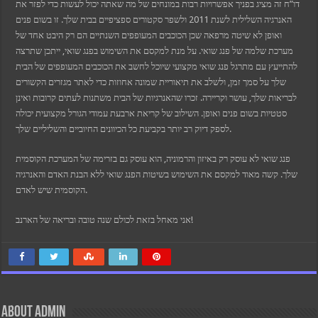
דו”ח זה מציג בפניך אפשרויות רבות במונחים של מה שאתה יכול לעשות כדי לפזר את
האנרגיה השלילית לשנת 2011 ולשפר סקטורים ספציפיים בבית שלך. זו בשום פנים
ואופן לא שיטה מרפאה שכן הכוכבים המעופפים השנתיים הם רק היבט אחד של
מערכת שלמה של פנג שואי. על מנת למקסם את השימוש בפנג שואי, ייתכן שתרצה
להתייעץ עם מתרגל פנג שואי מקצועי שיוכל לחשב את הכוכבים המעופפים של הבית
שלך על סמך זמן, ולשלב את תיאוריית שמונה אחוזות כדי לאתר מגזרים הקשורים
לבריאות שלך, עושר וקריירה. זכרו שהאנרגיות של הבית משתנות לעתים קרובות ואינן
סטטיות בשום פנים ואופן. השילוב של קריאת ארבעת עמודי הגורל מקצועית יכולה
לספק דיוק רב יותר בקביעת כל הכיוונים החיוביים והשליליים שלך.
פנג שואי לא עוסק רק באיזון והרמוניה, הוא עוסק גם בזרימה של המערכת הקוסמית
שלך. קשה מאוד למקסם את השימוש בשיטות הפנג שואי ללא הבנת האדם והאנרגיה
הקוסמית שיש לאדם.
אני מאחל בזאת לכולם שנה טובה ובריאה של הארנב!
About admin