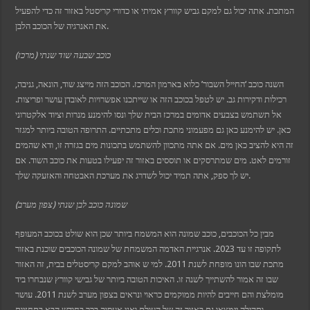
המתכת. אתה יכול גם למקם גביש קוורץ אמיתי או כדורי קריסטל באזור זה כדי להפעיל
את האנרגיה של הכוכב הלבן.
כוכב שבעה שוד שנתי (מרכז)
השנה כוכב ‘החייל השבור’ כלוא בארמון המרכז. הכוכב הזה מייצג שוד, הונאה, גניבה,
רכילות ודקירות גב. יש לטפל בכוכב הזה או שייתכנו אפשרויות לאובדן עושר ופריצות.
אל תשתמש בצבעים אדומים במרכז הבית שלך ונסו להימנע מנרות וציוד אלקטרוני
כאן. יש להימנע כאן גם מפעמוני מתכת וכלים מתכתיים. התרופה הטובה ביותר למגזר
זה היא להציב כאן מים. אם אתה מתכוון להשתמש בתכונות מים בגזרה זו, ודא שהמים
זורמים לאט. מים שמתרסקים או תוססים באזור זה יפעילו בטעות את כוכב השוד. אם
יש לך ספק, אתה תמיד יכול לשדרג את מערכת האבטחה והאזעקה שלך.
שמונה כוכב לבן שנתי (צפון מערב)
מבין כל הכוכבים, כוכב שמונה הוא המשמח ביותר שכן הוא שולט בכוכב המעופף
לתקופה זו עד 2023. אנרגיית האדמה המשמחת של שמונה הכוכבים שוכנת באזור
מתכת שבו הונו מופחת לשנת 2011. למי ש אוהב למקם קריסטלים בבית, זה האזור
שבו זה אמור להשתייך לשנה זו. האיכות הטובה ביותר של גבישי קוורץ שנבחרו ביד
מומלצת והם חייבים להיות ממוקמים כראוי ונראים בצפון מערב לשנת 2011. עושר
ותהילה יימצאו גם באזור זה של העולם ואני אעסוק בכך בחודש הבא בתחזיות