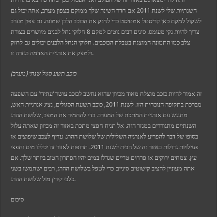
השנתיות שלי לשנת 2011 אם חדר השינה שלך ממוקם בצפון מערב, אתה יכול גם
לשקול למקם כאן קריסטל אמטיסט כדי לחזק את הכוכב הלבן שמונה. גם צפון מערב
צריך להיות נקי מעומס. סינים רבים נוטים למקם 8 חלוקי נחל לבנים מיושרים בצורת
צלב כמו התמונה המוצגת בטבלת הכוכבים. חלוקי הנחל הלבנים יכולים גם לחזק
ולמצק את אנרגיית האדמה בגזרה זו.
כוכב תשע סגול שנתי (מערב)
זה אמור להיות כוכב מוצלח מאוד מכיוון שהוא נחשב לכוכב עושר ‘עתידי’ עם השפעה
מברכת בתקופה הנוכחית הזו. לשנת 2011, כוכב תשעת הסגולים, נציג אנרגיית האש,
מתנגש עם אנרגיית המתכת של המערב. כדי להחמיר את המצב, שלושת ההרג
השנתיים מתגוררים במגזר הזה. אל תניח חפצי מתכת באזור זה מכיוון שאתה עלול
בסופו של דבר להפריע לאנרגיה השלילית של שלושת ההרג. עדיף לעכב שיפוצים או
פעילויות גדולות באזור זה של הבית לשנת 2011. תרופות לאזור זה יכללו מים וחפצי
עץ. צמחים ירוקים או פרחים טריים שגדלו במים יהיו הפתרון הטוב ביותר שלך. אם
אתה מעוניין להציב קישוטים סיניים כדי לטפל בשלושת ההרג, רבים ישתמשו בשני
כלבי קירין מול שלושת ההרג.
סיכום