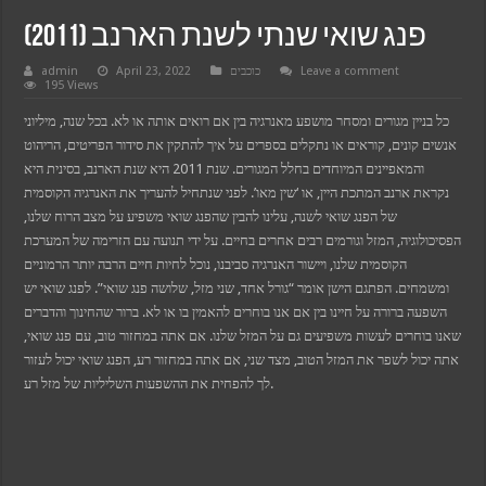
l
פנג שואי שנתי לשנת הארנב (2011)
l
Leave a comment
כוכבים
April 23, 2022
admin
195 Views
כל בניין מגורים ומסחר מושפע מאנרגיה בין אם רואים אותה או לא. בכל שנה, מיליוני
 al
אנשים קונים, קוראים או נתקלים בספרים על איך להתקין את סידור הפריטים, הריהוט
l
והמאפיינים המיוחדים בחלל המגורים. שנת 2011 היא שנת הארנב, בסינית היא
l
l
נקראת ארנב המתכת היין, או ‘שין מאו’. לפני שנתחיל להעריך את האנרגיה הקוסמית
l
של הפנג שואי לשנה, עלינו להבין שהפנג שואי משפיע על מצב הרוח שלנו,
l
הפסיכולוגיה, המזל וגורמים רבים אחרים בחיים. על ידי תנועה עם הזרימה של המערכת
l
l
הקוסמית שלנו, ויישור האנרגיה סביבנו, נוכל לחיות חיים הרבה יותר הרמוניים
l
ומשמחים. הפתגם הישן אומר “גורל אחד, שני מזל, שלושה פנג שואי”. לפנג שואי יש
l
l
השפעה ברורה על חיינו בין אם אנו בוחרים להאמין בו או לא. ברור שהחינוך והדברים
l
שאנו בוחרים לעשות משפיעים גם על המזל שלנו. אם אתה במחזור טוב, עם פנג שואי,
l
אתה יכול לשפר את המזל הטוב, מצד שני, אם אתה במחזור רע, הפנג שואי יכול לעזור
l
לך להפחית את ההשפעות השליליות של מזל רע.
l
l
l
l
l
l
l