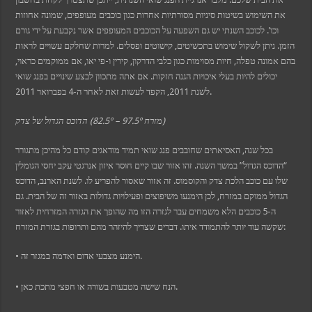
את השימוש בשיטות סיניות מסורתיות אחרות כגון כוכבים מעופפים, שמונה אחוזות
cel giriş
וכו’. לכוכב השנתי יש גם השפעה על הכוכבים המעופפים אשר נקבעת על ידי גורם
הזמן. ניתן לשקול שימוש בתכשיטים, קישוטים ופסלים. למרות שחלקם עשויים לראות
riş
בהם אמונה טפלה, חיות מסוימות כגון כלבי הדרקון, קירין ו-פי יאו, אם ממוקמים כראוי,
ncel giriş
יכולים להיות בעלי איכויות הגנה חזקות. אם אתה מתכוון לבצע שינויים בפנג שואי
et
לשנת 2011, הקפד לעשות זאת לאחר ה-4 בפברואר 2011.
l
הדוכס הגדול של צדק (82.5º – 97.5º מזרח)
בכל שנה, האסיאתים שחובבים פנג שואי תמיד מודאגים קודם כל מהיכן מתגורר
“הדוכס הגדול” במשך השנה. זהו אזור שבו קיים חוסר איזון אנרגטי עקב יחסי הגומלין
שלו עם כוכב הלכת צדק והקוסמוס. זה אזור שאסור להפריע לו. לשנת הארנב, הדוכס
הגדול ממוקם במזרח, לכן הימנעו משיפוצים ופעילויות גדולות באזור זה של הבית. גם
ה-5 כוכבים הלא משמחים עבר לגזרה הזו מה שהופך את הגזרה המזרחית לאזור
שקשה עוד יותר להתמודד איתו. דברים שצריך להיזהר מהם ותרופות בגזרת המזרח:
• הימנע מצבעי אדום ואדמה במגזר זה.
• הנח שישה מטבעות בשורה או חפצי מתכת כאן.