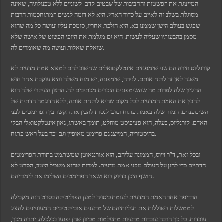
המייצגת את הפשטות והחביבות של שבטים קדם-לשוניים ללא טכנולוגיה, שאינה
מסוגלת בשלב זה לאיים על כדור הארץ. היא לא דומה לנשים המתוחכמות הרבות
שפגש בעולם הישן שממנו בא. היא הולכת אחריו, סומכת עליו ועושה כל מה שהוא
מסמן בהבעותיו שעליה לעשות. היא גם מגלמת את היופי הפשוט של אישה שלא
שואלת שאלות ועושה מה שאומרים לה.
קורנליוס וזירה הם שני שימפנזים אינטלקטואלים שחשוב להם למצוא אמת מדעית לא
משנה לאן זה לוקח אותם. לזירה, שימפנזה, יש מוח משלה והיא עוקבת אחר חוש
ההיגיון שלה למרות מה שהשימפנזים הזכרים מכתיבים לה. הרצון העיקרי שלה הוא
להבין את האמת המדעית לכל מקום שהיא לוקחת אותה, ללא הדוגמה הדתית של
השימפנזים. המוח שלה באמת פתוח ומוכן לנסות להבין את הקשר בין הפרימטים לבני
האדם. קורנליוס, בעלה, הוא פציפיסט מוחלט, תומך באשתו, גאון אינטלקטואלי הבקי
בהיסטוריה, המייצג גם פרימט מאופיין וגם זכר בעל ראש פתוח.
ובכל זאת, ד”ר זייוס, הממונה עליהם, הוא אורנגאוטן שמשתמש בתורת הפרימטים
הדתיים כדי להגן על העולם מפני אמת מדעית. למרות שהוא משכיל היטב, הסרט לא
חושף היכן בדיוק הוא ושאר הפרימטים השלימו את לימודיהם.
הרדיפה אחר האמת המדעית לעומת כיסויה למען הפוליטיקה בסרט הזה מקבילה
לממשלות השוללות את תגליותיהם של מדענים אובייקטיביים המעוניינים להציג
עובדות. כל כך הרבה עובדות מדעיות מתעלמות מכיוון שהן יפגעו בכלכלה. יתרה מכך,