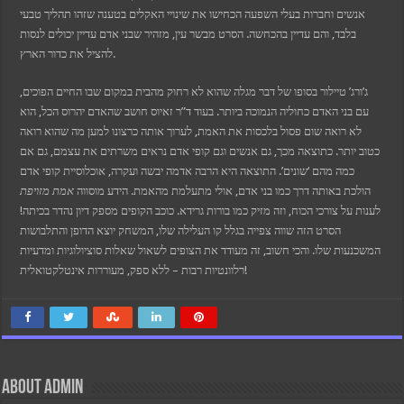
אנשים וחברות בעלי השפעה הכחישו את שינויי האקלים בטענה שזהו תהליך טבעי
בלבד, והם עדיין בהכחשה. הסרט מבשר עין, מזהיר שבני אדם עדיין יכולים לנסות
להציל את כדור הארץ.
ג’ורג’ טיילור בסופו של דבר מגלה שהוא לא רחוק מהבית במקום שבו החיים הפוכים,
עם בני האדם כחוליה הנמוכה ביותר. בעוד ד”ר זאיוס חושב שהאדם יהרוס הכל, הוא
לא רואה שום פסול בלכסות את האמת, לערוך אותה כרצונו למען מה שהוא רואה
כטוב יותר. כתוצאה מכך, גם אנשים וגם קופי אדם נראים משרתים את עצמם, גם אם
כמה מהם ‘שונים’. התוצאה היא הרבה אדמה יבשה ועקרה, אוכלוסיית קופי אדם
הולכת באותה דרך כמו בני אדם, אולי מתעלמת מהאמת. הידע מוסווה
אמת מזויפת
לענות על צורכי הכוח, וזה מזיק כמו בורות גרידא. כוכב הקופים מספק דיון נהדר בכיתה!
הסרט הזה שווה צפייה בגלל קו העלילה שלו, המשחק יוצא הדופן והתלבושות
המשכנעות שלו. והכי חשוב, זה מעודד את הצופים לשאול שאלות סוציולוגיות ומדעיות
רלוונטיות רבות – ללא ספק, מעוררות אינטלקטואלית!
About admin