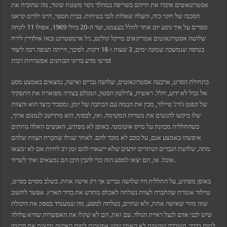
אסטרונאוטים איבדו את חייהם בשריפה במהלך ניסוי משטח שיגור, מה שהוכיח את
t
הסכנה של חקר כזה, והעלה שאלות לגבי בטיחות. בבית הספר, היינו ילדים קראנו
his güncel giriş
t giriş
ספרים על איך ניסע יום אחד לחלל בעצמנו, ועד ה-20 ביולי 1969, אפולו 11 לקחה
t
שלושה אסטרונאוטים אמריקאים מייקל קולינס, ניל ארמסטרונג ובאז אולדרין לירח
nbet giriş
nbet güncel giriş
בטיסה שנמשכה שמונה ימים, 3 שעות ו-18 דקות. לפיכך, הייתה תנופה רבה ליצור
om
סרטי מדע בדיוני הבוחנים אפשרויות רבות!
pashabet
t
t
בתחילת הסרט, ארבעה אסטרונאוטים, שלושה גברים ואישה, נמצאים באמצע מסע
nk Panel
אל גבול לא ידוע, חלל. ראשית, צ’רלטון הסטון, המגלם בצורה מפוארת את התפקיד
ove
של קפטן ג’ורג’ טיילור, מכין את הבמה עם הכתבה של יומן, ומסביר כיצד הוא והצוות
ket
שלו ביקשו להגשים את מטרות המשימה. ואז, לבסוף, הוא מתיישב לנמנום ארוך,
כשהחללית מכוונת על טייס אוטומטי. באופן לא מפתיע, האנשים האלה נוחתים
איפשהו באמצע אגם, על כוכב לא מוכר להם. לאחר שגילו שחברת הצוות שלהם
מתה, שלושת הגברים הנותרים יודעים שלא יישארו להם זמן רב לחיות אם לא ימצאו
אוכל. אז, הם יצאו למסע הזה כדי להבין היכן הם נמצאים ואיך לשרוד.
באופן מפתיע, על החללית היו שלושה גברים אך רק אישה אחת. בשלב מסוים בסרט,
טיילור אומרת שהחברה לצוות נשלחה לאכלס מחדש את כדור הארץ. אפשר לחשוב
שזה מוזר שאישה אחת, ולא שתיים, נשלחה למסע, מה שמעמיד בספק את היכולת
שיש לבני אדם לנצל ראיית הנולד. עם זאת, הם לא שקלו את האפשרות שהיא עלולה
למות בדרך.
העובדה שהצוות לא האמין שיש אפשרות למות האישה מייצגת את הרעיון