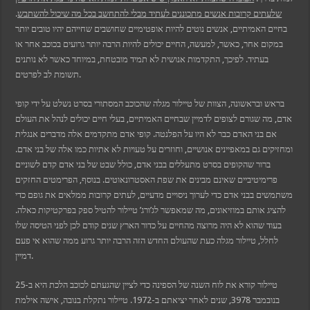
שלעתים קרובות אנשים מתכוננים לעתיד מבלי להתחשב בכל מה שיכול להשתבש
.
בחיים האמיתיים, אנשים נוטים להיות אופטימיים שחושבים שחייהם יהיו טובים יותר
במקום אחר, כאשר, למעשה, החיים יכולים להיות הרבה יותר גרועים בכוכב אחר או
בעתיד. לפיכך, התקדמות אנושית לא תמיד מובטחת, במיוחד כאשר לא נותנים
תשומת לב לפרטים.
בראש ובראשונה, הצוות של טיילור מגלה שהכוכב המסתורי בסרט נשלט על ידי קופי
אדם, מה שגורם לצופים לדמיין שבחיים האמיתיים, בעלי חיים יכולים לנהל את העולם
אם בני האדם כבר לא היו על הפלנטה. קופי אדם מתקדמים אלה מדברים אנגלית
ומחזיקים גם במאפיינים אנושיים, וחוזרים על טעויות לא אתיות כמו אלה של בני אדם.
ברור שהקופים בסרט מתעללים בבני אדם, כולל שבט של בני אדם קדם לשוניים
פרימיטיביים שאינם מבינים את שפת האסטרונאוטים. בנוסף, הפרימטים החזקים
משתמשים בבני אדם כדי לערוך ניסויים מדעיים, לעתים קרובות ממלאים את גופם כדי
להציג אותם במוזיאונים, מה שמאפשר לג’ורג’ טיילור להטיל ספק בפרקטיקות כאלה.
בעוד שהוא לא היה מרוצה מהחיים על כדור הארץ שנים קודם לכן לפני הטיסה שלו
לחלל, טיילור מגלה כעת שהעולם החדש הזה הרבה יותר גרוע ממה שהוא אי פעם
דמיין.
טיילור קורא את לוח השנה של הספינה כדי לציין שהגעתם לכוכב הלכת היא ב-25
בנובמבר 3978, שנים לאחר יציאתם ב-1972. טיילור נתקלת בנובה, אישה אילמת