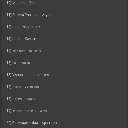
10) Maagha – Pitris
11) Poorva Phalkuni – Aryama
12) אוטרה פאלקוני – בהגה
13) Hasta – Savitar
14) צ’יטראא – טוואשטר
15) סוואטי – ואיו
16) Vishaakha – אינדרה ואגני
17) אנוראדהה – מיטרה
18) ג’יסטה – אינדרה
19) מולה – פיטריס או נירריטי
20) Poorvaashadaa – Apa (מים)