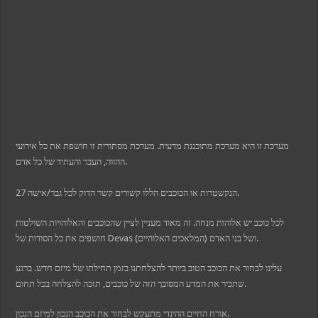
k panel
k panel
k panel
oku
k satın al
k Panel
k Panel
k Panel
k Panel
k Panel
k Panel
k Panel
k Panel
מערכת זו היא מערכת מתוכננת מדעית. מערכת מסתורית זו חושפת את כל אירועי
k Panel
k panel
ההווה, העבר והעתיד של כל אדם.
k panel
k panel
k giriş
27 הנקשטרות או הכוכבים הללו קשורים קשר הדוק לכל גבר/אישה.
r view
לכל כוכב יש אלוהות מנחה. זה מאוד מעניין לציין שהכוכבים והאלוהויות השולטות
חושפים את כל הסודות של Devas (המלאכים האלוהיים) ושל בני האדם.
om
 giriş
a escort
עלינו לבחור את הכוכב הטוב ביותר להצלחתנו בזמן תחילתו של מיזם חדש. ברגע
his
שתכיר את המדע המסובך הזה של כוכבים, תזכה להצלחה בכל תחום.
ici
et
אורח החיים ההינדי מתעקש לבחור את הכוכב הנכון למיזם הנכון.