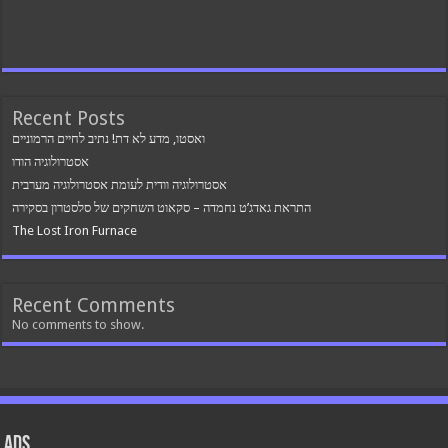
Recent Posts
ואסטו, מדע לא דת! נתיב לחיים הרמוניים
אסטרולוגיה הודו
אסטרולוגיה וודית לעומת אסטרולוגיה מערבית
התראת גאדג’ט נחמדה – סקאוט השחקים של סלסטרון בסקירה
The Lost Iron Furnace
Recent Comments
No comments to show.
ads