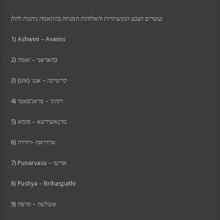
bet güncel giriş
עשרים ושבע הנקשתרות והאלוהות המנחה בהתאמה ניתנות להלן:
k
 giriş
1) Ashwini – Aswins
bet güncel giriş
om
2) בהאראני – יאמה
ashabet
3) קריטיקה – אגני (אש)
k Panel
4) רוהיני – פראג’פאטי
5) מרגאשירשא – סומא
6) ארדראה -רודרה
7) Punarvasu – אדיטי
8) Pushya – Brihaspathi
9) אשלשה – סרפה