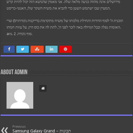
מירושלים אינה מהווה כניעה מלאה שלה. אני מאמין שהנושא הזה יכול להיות קרש
המעיין שבו ישתמש השטן כדי להביא את משיח השקר שלו, האנטי-כריסט.
תוכנית ה’ לסוף הדורות ותחילת מלכותו של משיח מתקדמת בדייקנות נקודתית!) וערי
האומות נפלו: ובבל הגדולה באה לזכר לפני ה’, לתת לה את כוס היין. על עזות חמתו.
ars. סוף נקודה. 2.
About admin
Previous
Samsung Galaxy Grand – תכונות