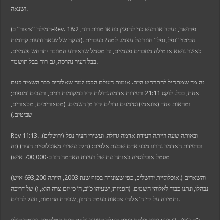
ושנאה.
(המילה “ציפור” ב-Rev. 18:2 פירושה, זעקה או רעש כדי להפגין בוז או מורת רוח,
זעקה של שנאה ודעות קדומות). הביטוי “נפל, נפל” חוזר על עצמו. למה? בעברית
כאשר נושא או מילה מוזכרים פעמיים, זה מסמל שהאירוע המוזכר יתרחש פעמיים.
בבל העיר נהרסה, גם רוח בבל תושמד.
זה מה שמתחיל להתרחש היום. אומות העולם הפכו למה שאלוהים כבר השמיד פעם
אחת, בבל. לוקס 21:11 ורעידות אדמה גדולות יהיו במקומות רבים, ורעבים ומגפות;
ומראות פחד (צונאמי) וסימנים גדולים יהיו מן השמים. (מטאוריטים, מטאורים,
שביטים.)
Rev 11:13. ובאותה שעה הייתה רעידת אדמה גדולה, ועשירי העיר נפל (ירושלים),
וברעידת האדמה נהרגו מבני אדם שבעת אלפים: (חלק עשירי מאוכלוסיית העיר) (זה
מסמל אוכלוסייה באותה עת של רעידת האדמה הזו ב-700,000 איש)
(אוכלוסיית ירושלים, כפי שצונזרה בסוף שנת 2003, הייתה 693,200 איש.) והשארים
נבהלו, ונתנו כבוד לאלוהי השמים. (הפניות; ישעיהו כ”ב, ה’ כי יום צרה הוא, ו) של דריכה
ותמיהה על ידי ה’ אלוהי צבאות בעמק החזון, שבירת החומות, וזעק להרים.
ז”ק י”ד:3-7; וַיֵּצֵא יְהוָה וַיִּלָּחֵם בַּגּוֹיִם הָאֵלֶּה כַּאֲשֶׁר נלחם ביום המלחמה. ויעמדו רגליו