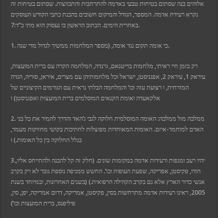
אלוהים בנה שסתום בטיחות טבעי באדמה להתרחבות והתכווצות. שסתום בטיחות זה
נקרא רעידת אדמה. המספר, הגודל והמיקום חשובים בהבנת כתבי הקודש העוסקים
is güncel giriş
באחרית הימים. הכתוב הראשון בו נעסוק הוא מתי כ”ד:7.
bet giriş
1. כי אומה תקום נגד אומה, (מספר המלחמות ממשיך לגדול מדי שנה.
bet güncel giriş
m
ashabet
רק בזמן חיי ראיתי, מלחמות בוייטנאם, גרנדה, המלחמה הקרה עם ברית המועצות,
עיראק 1, עיראק 2, אפגניסטן, ישראל וכל מלחמותיהן עם מצרים, איראן, סוריה, הגדה
k Panel
המזרחית, ו רצועת עזה וכו’ והמלחמה הבלתי נראית עם הגורמים הקיצוניים של
et
ashabet
אלקאעדה ואומת הקנאים המוסלמים ברית המועצות ואפגניסטן) ו
k
t
2. ממלכה מול ממלכה: האומה המוסלמית חלוקה לגבי ג’האד והדרך להמיר את כל בני
his
ucasino
האדם למוחמד-איזם. האומות המאוחדות מפוצלות לחתיכות בקושי מחזיקות מעמד,
t
בגלל החלוקה בין כל האומות.) ו
3.יהיו רעב ומגפות ורעידות אדמה במקומות שונים. (חלק זה קל להבנה ולהתייחס אליו,
הודו, פקיסטן, אפריקה, שפעת העופות וכו’. החשש ממגיפה נוספת גובר לא רק בקרב
אנשי כדור הארץ אלא גם בקרב הקהילה הרפואית.) (בשנים האחרונות, ובמיוחד בשנת
2005, ראינו רעידות אדמה מתרחשות בסין, פקיסטן, אמריקה, דרום אמריקה, יפן, סין,
פיליפנס, ברית המועצות וכו’)