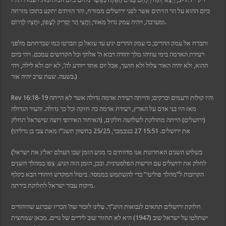
ביום ההוא על הר הזיתים אשר לפני ירושלים ממזרח, והר הזיתים יתקע בתוכו מזרחה
ומערבה, ויהיה עמק גדול מאוד; וְחֲצִי הָר יַסְרִיק לְצָפוֹן, וּחֲצִיו לְדָרוֹם.
ותברח אל עמק ההרים; כי עמק ההרים יגיע עד עזאל כן תברטו כמו שברחתם מלפני
רעידת האדמה בימי עוזיהו מלך יהודה ויבוא ה’ אלוקי וכל הקדושים עמכם. ויהי ביום
ההוא, ולא יהיה האור צלול ולא חושך, אבל יום אחד ייוודע לה’, לא יום ולא לילה, ויהי
בשעה. שעת ערב יהיה אור.)
Rev 16:18-19 והיו קולות ורעמים וברקים; והייתה רעידת אדמה גדולה אשר לא הייתה
מאז היו בני אדם על הארץ, רעידת אדמה כה חזקה וכל כך גדולה. והעיר הגדולה
(ירושלים) הייתה מחולקת לשלושה חלקים, (האיחוד האירופי רוצה שישראל תחלק
את ירושלים. 15:51 27 בנובמבר, 25/25 בחשוון תשכ”ו מאת צבי בן גדליהו)
(בשלוש השנים האחרונות אנו מדווחים כי מגיע הזמן שבו העולם יאלץ את ישראל
לחלק את ירושלים עם הרשות הפלסטינית. ובכן, הזמן הזה הגיע. צפו במהלך השנים
הקרובות ל”מהלך פוליטי” כדי להשתמש בממסד. ביטול המקדש היהודי הבא כקלף
מיקוח עבור ישראל לחלוקת בירתה.
חלוקת ירושלים תתאים לנבואות התנ”ך. עלינו לזכור שה’ הכריז שברגע שהיהודים
ישתלטו על ישראל שוב (1947) היא לא תחזור שוב לידיים של גויים. מכאן שמחצית