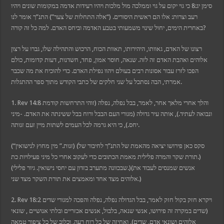
סימן יג:8 כי גוי יקום על גוי וממלכה מול מלכות ויהיו רעידות אדמה במקומות שונים ויהיו
רעב וצרות: אלו הם ראשית היסורים. (“אלה התחלות של צער”) התנ”ך אומר לנו
באחרית הימים, יחול שינוי משמעותי בטבע האדמה וביחס האדם. למה כל זה קורה?
רצונו של האדם, גאוותו, היהירותו, תאוות הכוח, הרכוש והתהילה שלו, גברו על רצון
אלוהים ואהבת האדם זה לזה. שנאה, חוסר אמון, פחד, חשדנות, דעות קדומות, כולם
הפכו לזרז עבור אסונות רבים בעולם ויהוו נפילת האדם. כדי להוכיח את מה שכבר
אמרתי, הבה נסתכל על שני חלקים של כתבי הקודש מתוך ספר ההתגלות.
1. Rev 14:8 והלך אחרי מלאך אחר, לאמר, בבל נפלה, נפלה (זוהי התרחשות קודמת
ונבואה לעתיד.), אותה עיר גדולה (מגורי העם הבבל ורוח בבל ששינתה את האדם. -מיני
יחס.), כי היא גרמה לכל העמים לשתות מיין זעם זנותה.
(“זנות.” מין מחוץ לנישואין) (סקס כאן פירושו יציאה מהאמת של התנ”ך לחיבור של
תורת שקר והמרה פלילית מאמת הכתובים כדי לעקוב אחרי כל מיני פעילויות כת.)
(שבכוונה מתערב בזדון עם יחסי נישואין. גיור פלילי.)(אנשים שמנסים לעבוד את
אלוהים מצד אחד ומאמצים את תורת השקר מצד שני.)
2. Rev 18:2 ויקרא חזק בקול חזק לאמר, בבל הגדולה נפלה, נפלה והפכה למגורי שדים
(שדים במקרה זה פירושו, אנשי שנאה, בלבול, אנשים אכזריים ובלתי אנושיים , שונאי
אלוהים ושונאי אדם, שדים), ואחיזה של כל רוח רעה, וכלוב של כל ציפור טמאה