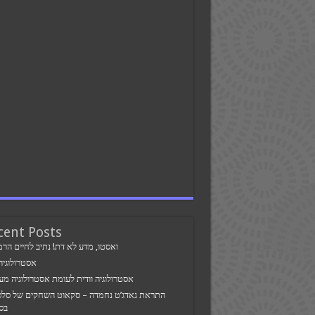
cent Posts
ואסטו, מדע לא דת! נתיב לחיים הרמו
אסטרולוגיה 
אסטרולוגיה וודית לעומת אסטרולוגיה מע
התראת גאדג’ט נחמדה – סקאוט השחקים של סלס
בס