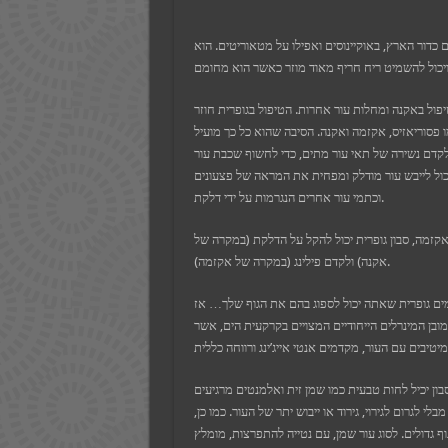
bet
t
ום כדור הארץ, באוקיינוסים ואפילו על מטאוריטים. הוא
nbet güncel giriş
t
rk
t giriş
ל באקנה ומחלות עור אחרות. הטיפול בגופרית חוזר
nbet güncel giriş
om
ו פסוריאזיס, אקזמה ואקנה. הסיבה שהוא כל כך מועיל
pashabet
לקדם נשירה של תאי עור מתים, כדי לחשוף שכבת עור
t
t
 יכול לייבש עור מודלק ומפחית את המראה של פצעונים
nk Panel
וכתמי עור אחרים הנגרמות על ידי דלקת.
קזמה, סבון גופרית יכול להקל על הדלקת (במקרה של
אקנה) ולקדם פילינג (במקרה של אקזמה).
חמים גופרית שאתה יכול לספוג בהם את הגוף שלך… אז
מובן המינרלים הייחודיים המצויים בקרקעית הים, אשר
בון יכיל לחות טבעית כמו שמן זית ואלמנטים מרגיעים
י לגרום לגירוי, גירוד או ייבוש יתר של העור. כמו כן,
ף גדולים. לסוג עור שמן, עם נטייה להתפרצות, מומלץ