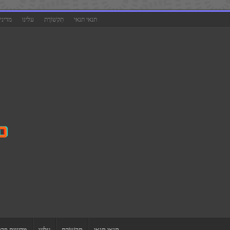
תנאי תנאי
תִקשׁוֹרֶת
עלינו
מדיני
תנאי תנאי
תִקשׁוֹרֶת
עלינו
מדיניות פרט