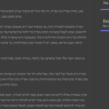
The 
ובכן, כוסית גופרית או גופרית, זהו יסוד כימי לא מתכתי שניתן למצוא בקר
צהוב באופן טבעי, ויכול להשמיט ריח חריף מאוד מוזר כאשר הוא מחומם.
Re
No 
גופרית משמשת למטרות רבות, אך בטיפוח העור היא משמשת בעיקר לטיפו
לרומאים, שנהגו לטבול במעיינות חמים גופרית כדי להקל על הפרעות עור כמ
למחלות עור היא התכונות הקריוליטיות שלו. המשמעות היא שגופרית יכולה 
חדשה רעננה ובריאה. בנוסף, יש לו תכונות ייבוש קומדוליטיות, כך שהוא
אז כאשר העור שלך סובל מהפרעת עור כלשהי, במיוחד אקנה, פסוריאזיס וא
גופרית היא טיפול יעיל לעור שלך, אבל בלא יותר מדי מקומות יש מעיינות 
סבון גופרית מים המלח בא שימושי! היתרון של סבוני גופרית מים המלח הוא כ
הוכחו קלינית כמיטיבים עם העור, מקדמים אנטי אייג’ינג ורווחה כללית.
מכיוון שגופרית עלולה לייבש את העור באופן טבעי ולגרום לנשירה, חשוב שהס
כמו תמצית אלוורה. סבון מאוזן היטב אמור לסייע לתהליכי הריפוי של העור מבל
הוא צריך להתאים לטיפוח הגוף וגם לטיפוח הפנים, לטיפול באקנה באזורי גו