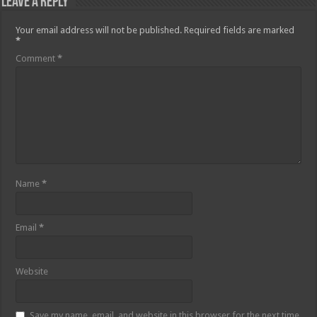
Leave a Reply
Your email address will not be published.
Required fields are marked
*
Comment
*
Name
*
Email
*
Website
Save my name, email, and website in this browser for the next time