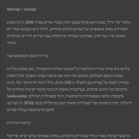
Xhariep / Gariep:
כלומר ‘נהר גדול’; שטח דשא פתוח עצום המוזן מסכר גאריפ באורך 2000 ק”מ המציע
למטיילים נופים אינסופיים של שמיים כחולים פתוחים, לילות זרועי כוכבים ואוויר לא
מזוהם; ארץ של חוות, פארקים ושמורות אידיאליות עבור ציידים ותיירים אקולוגיים
כאחד.
עיירות תאבו מופוטסאניאנה:
קלרנס היא עיירה ציורית המתוארת כ”תכשיט המדינה החופשית”, כאן אמנים וגלריות
אמנות בשפע והצלמים מוצאים את הנוף אבן שואבת בסתיו ובאביב; ממל הופכת
במהרה למכה של צפרות עם למעלה מ-350 מינים, כולל הרבה ‘מיוחדים’ ו-15 מינים
ברשימה של נתונים אדומים, אטרקציות נוספות הן הנוף ומישור הביצות המרהיב של
Seekoeivlei; פיקסבורג מלאה באפשרויות הרפתקאות, החל מפעילויות הטיולים
הרגילות, הדיג והמשחק ועד לפעילויות יוצאות דופן כמו צלילה בגובה (2650 מ’ מעל פני
הים) והרפתקאות עגלות שוורים!
הרמה המזרחית:
נוף עוצר נשימה באזור בתולי עם הרים מושלגים, עמקים צפופים וערוצי פרא; אידיאלי