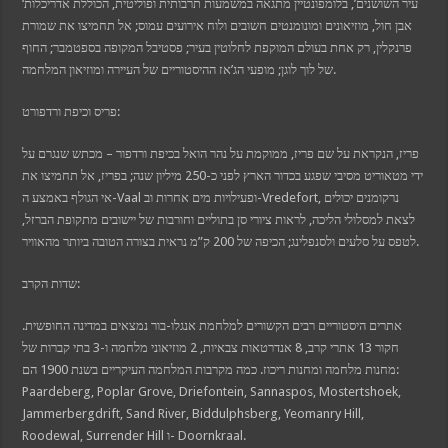
‘עיר השושנים’, בלומפונטיין מתגאה במשמעות תרבותית ופוליטית, הכוללת אדריכלות
אבן חול, מוזיאונים ומונומנטים חשובים ולוח אירועים עמוס; אל תחמיצו את שמורת
פרנקלין, רק אחת בעולם המוקפת לחלוטין בעיר; פסטיבל המקופה בספטמבר; החוף
של לוך לוגן; מופעי הג’אז ההיסטוריים של העיירה ומוזיאון המלחמה.
פריס וכיפת ורדפורט:
פריז, הנקראת על שם פריז, ממוקמת על נהר הואל בכיפת ורדפור – מכתש שנגרם על
ידי מטאוריט מסיבי שפגע בכדור הארץ לפני כ-250 מיליון שנה; בפריז, אל תחמיצו את
אי הגולף באמצע ה-Vaal ופעילויות מים אחרות וב-Vredefort, נרקומנים יכולים
לצאת למסלולי הליכה, לראות ציורי סן בתוליים וחורבות של יישובים מתקופת הברזל,
לטפס על סלעים ולסנפלינג; הכיפה של 200 ק”מ נראית בצורה הטובה ביותר מהאוויר.
שדות הקרב:
אתרים היסטוריים רבים הקשורים למלחמת אנגלו-בור נמצאים במדינה החופשית.
חקור 13 אתרי קרב, 8 אנדרטאות צבאיות, 2 מוזיאוני מלחמה ו-3 בתי קברות של
מחנות מלחמה ומחנות ריכוז. כמה מקרבות המלחמה העיקריים בשנת 1900 הם:
Paardeberg, Poplar Grove, Driefontein, Sannaspos, Mostertshoek,
Jammerbergdrift, Sand River, Biddulphsberg, Yeomanry Hill,
Roodewal, Surrender Hill ו- Doornkraal.