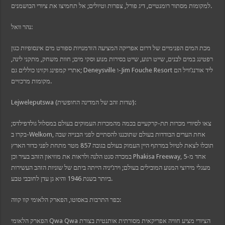
למקומות מסתור רומנטיים, דיג פורל, צפרות וטיולים; אל תחמיצו את ציורי הבושמנים.
נהר וואל:
מכת המים הפנימיים של דרום אפריקה המציעה הזדמנויות ספורט מים אינסופיות כגון
רפטינג במים לבנים, שייט רגוע, שייט בסירות מנוע וסקי מים; חוות משחק, מתקני לינה,
אתרי קמפינג וקזינו כוללים גם; Deneysville ו-Jim Fouche Resort ליד אורנג’וויל הם
מקומות מרכזיים.
Lejweleputswa (שדות זהב של המדינה החופשית):
צאו לסיורי מכרות תת-קרקעיים בכמה מהמכרות העמוקים בעולם במסלול גולדפילדס;
בקרו ב-Welkom, אחת הערים הבודדות בעולם שתוכננו להסתיים לפני הבנייה שבה
תוכלו לצאת לטיול במרתף היין העמוק בעולם בגובה 857 מטר מתחת לפני כדור הארץ
במכרה סנט הלנה ולראות את מוזיאון הזהב בעיר וכן Phakisa Freeway, אחד מ-5
מעגלי מירוצי המנוע המובילים בעולם; וירג’יניה הייתה ביתם של שוניות הזהב העשירות
ביותר בשנת 1946 והיא גן עדן לחובבי טבע.
כפר התרבות באסוטו, הפארק הלאומי קוו קווה:
הפארק הלאומי Qwa Qwa הציורי מציע חוויה אפריקאית מסורתית אותנטית בצורת