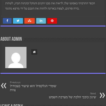
הכפר התרבותי באסוטו שלו; לראות את מבני הקנים והמקל ובקתות הבוץ, לשתות
בירה סורגום, לצפות באריגה ולחזות את הונכם על ידי מרפא מקומי.
About admin
Previous
‘שומרי הגלקסיה’ הוא שיעור בעבודת
צוות
Next
שינון כוכבי הלכת של מערכת השמש