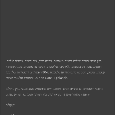
k panel
k panel
k panel
oku
 satın al
k Panel
k Panel
k Panel
k Panel
k Panel
k Panel
k Panel
k Panel
k Panel
k panel
כאן חובבי חוצות יכולים ליהנות מצפרות, צפייה בציד, ציד גביעים, טיולים רגליים,
k panel
k panel
רכיבה על סוסים, רכיבה על אופניים, נהיגת שטח 4X4, רפטינג בנהר, דיג בזבובים,
 giriş
קמפינג, טיפוס, קסם או סתם להירגע בלמעלה מ-80 הפארקים והשמורות שלו, כמו
 view
הפארק הלאומי הציורי Golden Gate Highlands.
t
bet
לחובבי היסטוריה יש אתרים רבים ומשמעותיים להתעמק בהם, ובעלי עניין גיאולוגי
giriş
יתפעלו מאתר פגיעת המטאוריטים בוורדפורט, המכתש העתיק בעולם.
 escort
his
giriş
אַקלִים:
ci
t