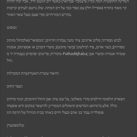
המדינה החופשית חמה בקיץ (דצמבר-פברואר) כאשר רוב הגשם יורד, אבל יכול להיות
קר מאוד בחורף (אפריל-יולי) עם כפור כבד על רוב המחוז. שלג נרשם לעתים קרובות
is güncel giriş
בהרים המזרחיים ומדי פעם מעל שאר האזור.
giriş
bet giriş
שופינג:
bet güncel giriş
m
ashabet
לבוש מסורתי; סלים ארוגים; ציור משי; עבודת חרוזים; ‘ממפואר’ (אלכוהול מזוקק
מפירות); בשר אדום, ציד ו’בילטונג’ (בשר מיובש); מוצרי דובדבן או אספרגוס; אמנות
k Panel
מקורית; פריטים יפהפיים בעבודת יד מ-Puthaditjhaba; שטיחי אנגורה ומוצרי אבן
i
חול.
on
תיאור עשרת האטרקציות המובילות:
שער הזהב:
הפארק הלאומי היילנדס בהרי מאלוטי, על שם צוקי אבן החול הזהובים; הנוף מרהיב
כולל. סלע ברנדוואג המרשים והאקלים הממריץ; להישאר במקום היא אופציה
פופולרית עבור בני אדם ובעלי חיים כאחד בבית הגידול של הרמה הזו
בלומפונטיין: