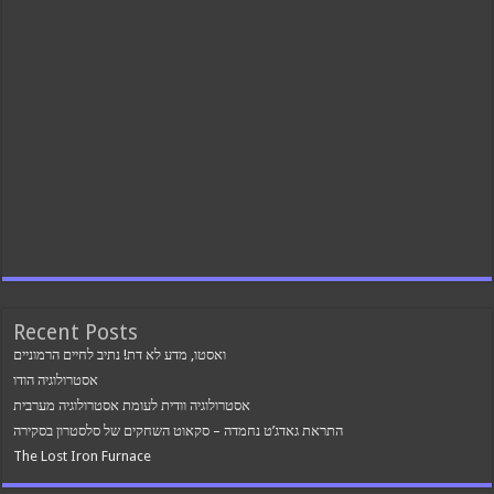
Recent Posts
ואסטו, מדע לא דת! נתיב לחיים הרמוניים
אסטרולוגיה הודו
אסטרולוגיה וודית לעומת אסטרולוגיה מערבית
התראת גאדג’ט נחמדה – סקאוט השחקים של סלסטרון בסקירה
The Lost Iron Furnace