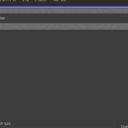
ואסט
כוכבי ל
Sea