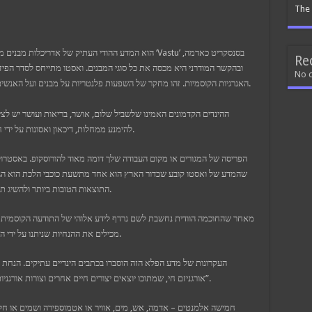
The 
Re
ובהקשר המודרני היא מכסה את כל סוגי המבנים. ואסטו מתייחס לסדר הפיזי
No 
האנרגיות הקוסמיות. זהו מחקר של השפעות פלנטריות על מבנים ועל האנשים החיים בהם, ומטרתו לספק קווים מנחים לבנייה נכונה.
ההינדים הקדמונים האמינו שלשביל שלום, אושר, בריאות ועושר יש לציית
להימנע ממחלות, דיכאון ואסונות על ידי חיים במבנים, המאפשרים נוכחות של שדה קוסמי חיובי.
הפריסה של המגורים או מקום העבודה שלך דומה מאוד להורוסקופ. באסטרול
שהמדע של ואסטו קובע שכדור הארץ הוא אחד מתשעת כוכבי הלכת הוא הגי
התוצאות הטובות ביותר ולהשיג תוצאות מועילות מהשפעות רעות כאלה של כוכבי הלכת.
מאחר שהחוכמה הוודית נחשבת לשם נרדף לידע אלוהי של התודעה הקוסמית ש
Vaastu Shastra או המדע של Vaastu מכילים את ההנחיות שניתנו על ידי הישות העליונה.
העקרונות של מדע הפלא הזה הוסברו בכתבים הינדיים עתיקים. הנחת
אורגניזם חי, שמתוכו יוצאים יצורים חיים אחרים וצורות אורגניות, ולכן לכל חלקיק בכדור הארץ ובחלל יש “אנרגיה חיה”.