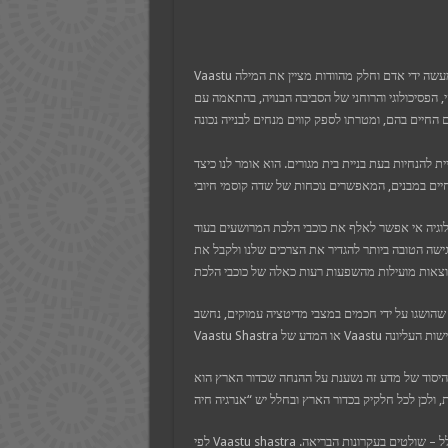
et
t
his güncel giriş
 giriş
Vaastu הוא המדע ההודי העתיק של אדריכלות מבנים מעשה ידי אדם וחלק מהוודות מציין את המילה ‘Vastu’ בסנסקריט כאדמה,
t
, הפסיכולוגי והרוחני של הסביבה הבנויה, בהתאמה עם
nbet giriş
nbet güncel giriş
om
pashabet
t
 להנחיות בעת בניית בית מגורים. הוא אומר לנו כיצד
t
nk Panel
y
re
וגיה אי אפשר לאלף את כוכבי הלכת המרושעים בעוד
zan
שה הטובה ביותר להגדיר את הצרכים שלנו ולקבל את
הושגו על ידי חכמים במצבי מדיטציה עמוקים, נחשב
 היסוד של מדע זה נשענת על ההנחה שכדור הארץ הוא
לפי Vaastu shastra חמישה אלמנטים – אדמה, אש, מים, אוויר או אטמוספירה ושמים או חלל – שולטים בעקרונות הבריאה.