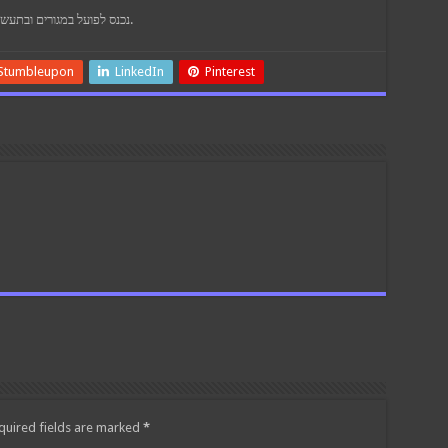
לפיכך, גילה מחדש את המדע המודרני של Vaastu נכנס לפועל במגורים ובתעשיות.
Stumbleupon
LinkedIn
Pinterest
quired fields are marked
*