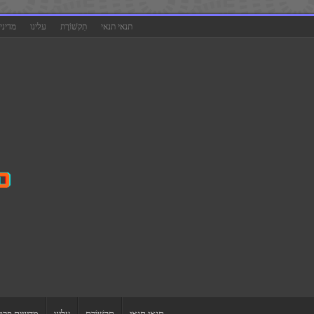
תנאי תנאי
תִקשׁוֹרֶת
עלינו
מדיני
תנאי תנאי
תִקשׁוֹרֶת
עלינו
מדיניות פרט