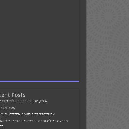
cent Posts
ואסטו, מדע לא דת! נתיב לחיים הרמו
אסטרולוגיה 
אסטרולוגיה וודית לעומת אסטרולוגיה מע
התראת גאדג’ט נחמדה – סקאוט השחקים של סלס
בס