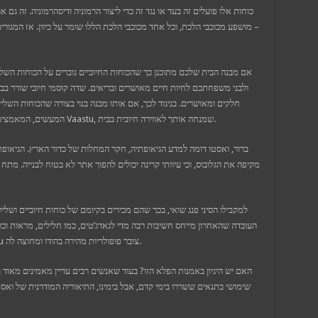
כוחות אלו פועלים זה בעד או נגד זה כדי ליצור הרמוניה ודיסהרמוניה. זה גם 
– מושפע מכוכבי הלכת, וכל אחד מכוכבי הלכת הללו שומר על כיוון. אז המ
אם מבנה הבית שלכם מתוכנן כך שהכוחות החיוביים גוברים על הכוחות השליל
ולבני משפחתכם לחיות חיים מאושרים ובריאים. שדה קוסמי חיובי שורר בבי
חלקים ומאושרים. בניגוד לכך, אם אותו מבנה בנוי בצורה שהכוחות השלי
המעשים, המאמצים והמחשבות שלך לשליליים. כאן מגיעים היתרונות של Vaastu, שמנחה אותך לאווירה חיובית בבית.
ברור, ואסטו דומה למדע הגיאופתיה, חקר המחלות של כדור הארץ. הגיאופ
מקיפה את הגלובוס, וכי עיוותי קרינה יכולים להפוך אתר לא בטוח לבנייה. מתח
העובדה שהאחרון מייחס חשיבות רבה מדי לגאדג’טים, כמו חלילים, מראות וכו’
על ידי העברה למקום אחר שאינו מעשי, ומכאן Vaastu צובר פופולריות מהירה בהודו ומחוצה לה.
האם יש היגיון באמנות הפלא הזו? בעוד שאנשים רבים עדיין מאמינים מאוד
שימושי בתנאים ששררו בימי קדם, אבל בימינו, התיאוריה המודרנית של ו