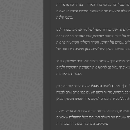
אומר שכל דבר על פני כדור הארץ – בצורה כזו או אחרת
גורים שלנו נמצאים תחת השפעת חמשת היסודות ותשעת
כוכבי הלכת.
יים אז ישנו שחרור מועיל של ביו-אנרגיה, שעוזר לכם
ת על פי העקרונות שנקבעו, שבו האווירה נעימה לחיים
ליים גוברים על החיובי, השדה השלילי השולט הופך את
תיה מכירה בכך שקרינה אלקטרומגנטית שמקורן קוסמי
 גיאופתי עלול גם לתקוף את המערכת החיסונית ולגרום
לבעיות בריאותיות.
יש גם הרבה קווי דמיון בין Vaastu למקבילו הסיני פנג שואי, בכך שהם מכירים בקיומם של כוחות חיוביים ושליליים (יין ויאנג) למעט
 בפנד שואי, מחזור תשע השנים בבני אדם גורם לבעיה
 בוואסטו, ההסכמה הרווחת היא שזהו מדע עתיק, שהיה
אסטו שוטפת את העולם המערבי בשל התועלות שאנשים
מפיקים. ממדע התנועה וההשמה הזה.