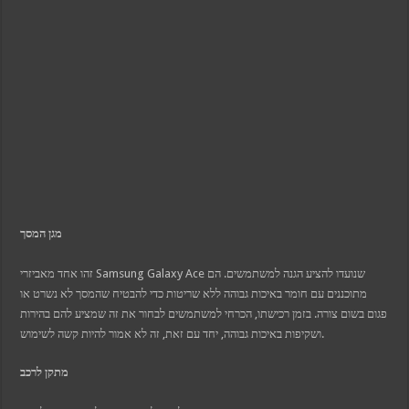
מגן המסך
זהו אחד מאביזרי Samsung Galaxy Ace שנועדו להציע הגנה למשתמשים. הם
מתוכננים עם חומר באיכות גבוהה ללא שריטות כדי להבטיח שהמסך לא נשרט או
פגום בשום צורה. בזמן רכישתו, הכרחי למשתמשים לבחור את זה שמציע להם בהירות
ושקיפות באיכות גבוהה, יחד עם זאת, זה לא אמור להיות קשה לשימוש.
מתקן לרכב