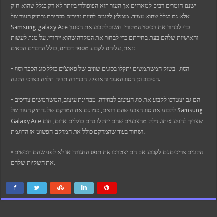
ישנם חומרים רבים למארזים אך העור הוא הפופולרי ביותר לא רק בגלל שהוא חזק
אלא גם בגלל שהוא עמיד. מומלץ לקונים להיות זהירים בבחירת נרתיק העור של
Samsung galaxy Ace כדי לבחור את הכיסוי המקורי. חשוב לקבוע את הסגנון
והאישיות שלהם בעת בחירתם כדי לבחור את המקרה שהוא ייחודי. על מנת לעשות
זאת, עליהם לקבוע מספר דברים, כולל הדברים הבאים:
• הסוג- בשוק המשתמשים יתקלו בסוגים שונים של פאוצ’ים כולל סוג הספר וסוג
הסיבוב וכן הסוג האנכי והאופקי. הבחירה תהיה תלויה בצרכי הקונה.
• הם גם יצטרכו לקבוע את סוג העיצוב לבחירה. מבחינת עיצוב, המשתמשים צריכים
לקבוע את סוג הצבע שהם רוצים, כמו גם את המרקם של נרתיק העור של Samsung
Galaxy Ace שצריך להגיע איתו. חלק מהצבעים שהם יתקלו בהם כוללים אדום, חום
ושחור בעוד שהמרקם כולל את המרקם הפשוט או הדוגמת.
• הקונים צריכים גם לקבוע אם הם יצטרכו את תפס החגורה או לא לפני שהם רוכשים
את השקיות שלהם.