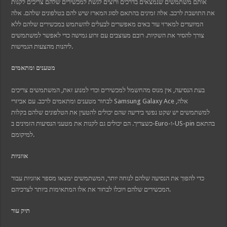
אותם משתמשים שנמצאים בדרכים ורוצים לגשת למכשירים שלהם צריכים לקנות
את התושבת לרכב. אלה זמינים בהתאם לסוג המארז שיש להם בטלפונים שלהם. אלה
המיועדים למארזי עור באים מאפשרים לבעלים להשתמש במכשירים שלהם ללא
צורך להסיר את השקיות. רובם מעוצבים עם זרוע גמישה כדי לאפשר למשתמשים
ליהנות מהצעות הגמישות.
מטענים ומתאמים
בעת הנסיעה, אין מנוס מהחשמל למכשירים וכדי למנוע זאת, המשתמשים צריכים
לבחור מטענים ומתאמים לרכב. עם אביזרי Samsung Galaxy Ace אלה,
למשתמשים יש שקט נפשי בידיעה שהם יכולים להטעין את הטלפונים שלהם בקלות
כשצריך. הם יכולים גם לקנות את מטעני הנסיעות הזמינים ב-Euro-ו-US-pin בהתאם
למיקומם.
אוזניות
כדי להפוך את הנסיעה שלהם לנוחה יותר, המשתמשים ימצאו מספר אוזניות עבור
המכשירים שלהם ויוכלו לבחור את אלו המתאימות ביותר לצרכיהם.
תיק עור