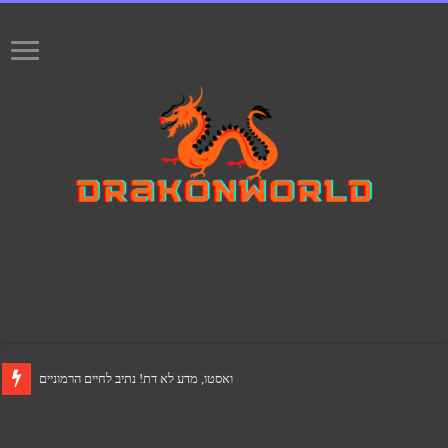
ואסטו, מדע לא דת! נתיב לחיים הרמוניים