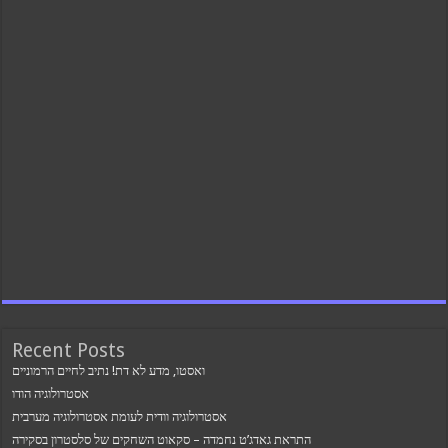
Recent Posts
ואסטו, מדע לא דת! נתיב לחיים הרמוניים
אסטרולוגיה הודו
אסטרולוגיה וודית לעומת אסטרולוגיה מערבית
התראת גאדג’ט נחמדה – סקאוט השחקים של סלסטרון בסקירה