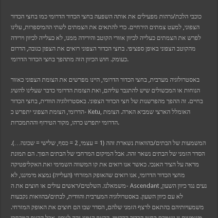
et
bet
כוכבי הלכת/גרהות מפעילים את אותה השפעה בחצי הכדור הדרומי כמו בחצי הכדור
bahis güncel giriş
et giriş
הצפוני, למעט צמתים הירחיים. כדי להתאים את הצמתים לשתי ההמיספרות, עלינו
bet
לפרש את הצמתים כעלייה לכיוון אזורי הקוטב והירידה ממנו, לא כעלייה לכיוון וירידה
anbet giriş
ganbet güncel giriş
מהקוטב הצפוני באופן ספציפי. בחצי הכדור הצפוני רואים את הצפון כגובה, הדרום
bom
כעומק. חוש הכיוון הזה מתהפך בחצי הכדור הדרומי.
dpashabet
bet
bet
באסטרולוגיה מערבית, בחצי הכדור הדרומי, היינו מפרשים את הצומת הצפוני כאזור
link Panel
הנוחות או המכשולים שיש להתגבר עליהם, ואת הצומת הדרומי כדבר שעלינו להשיג
rder
tr
בחיים. זה ההפך מהפרשנות של חצי הכדור הצפוני. באסטרולוגיה הוודית, בחצי הכדור
rspin
הדרומי, הצומת הצפוני יתפרש כ- Ketu, האומלל הארצי שמביא הארה. הצומת
vis
הדרומי יתפרש כרהו, מקור הטירוף וההתמכרות.
המשמעות של הבתים/בהוואות נשארת זהה (1 = עצמי, 2 = כסף, שלישי = שכונה…).
הסדר הזמני של הבתים נשאר זהה. אבל המיקום המרחבי של הבתים הפוך. הם תמונת
מראה על הציר האנכי. כאשר אנו רואים את קו המשווה השמימי ואת האקליפטיקה
מחצי הכדור הדרומי, אנו רואים שהאופק המזרחי (העלייה) נמצא מימיננו, לא
משמאלנו. השלטים/ראשים עולים או חוצים את ה- Ascendant נעים נגד כיוון השעון,
לא עם כיוון השעון. באסטרולוגיה המערבית והוודית, לבתים/בהוואות נקבעות
משמעויותיהם בהתאם לרצף הזמני שלהם, הסדר שבו הם חוצים את האופק המזרחי.
משמעות זו נשמרת בחצי הכדור הדרומי. הרצף הזמני זהה לצפון. אבל הרצף המרחבי