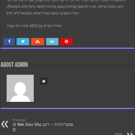
הוא תמונת מראה. הבית הראשון (בהווה) נמצא מתחת לאופק מימין (לא משמאל).
הבית השביעי נמצא מעל האופק משמאל (לא ימין).
זכויות יוצרים (ג) 2012 פרנץ יוזף שטרן
About admin
Previous
Zi Wei Dou Shu אסטרולוגיה – רקע
II
Next