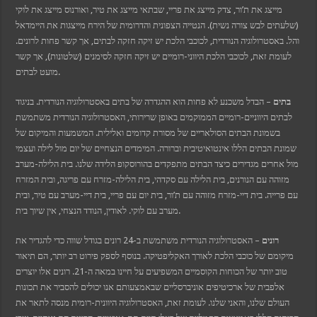
t
מייצג את ת’ור, צדק מייצג את פריי, שבתאי מייצג את טיר, ואורנוס מייצג את לוקי
et
anbet güncel giriş
(שלעתים לבש צורה נשית). הנטייה הצפונית והדרומית של הירח מייצגות את היימדאל
et
והל. באסטרולוגיה הנורדית, לכוכבי הלכת יש זיקה חזקה לבתים, אך קשר פחות לרונים.
ark
et giriş
לעומת זאת, לכוכבי הלכת היווני-רומיים יש זיקה חזקה לסימנים (שלטונות), אך קשר
anbet güncel giriş
מועט לבתים.
bom
dpashabet
et
בתים
– הבדל משכנע לא פחות הוא ההגדרה של בתים באסטרולוגיה הנורדית. בניגוד
et
לבתים היווניים-רומיים הממוקמים באופן שרירותי, האסטרולוגיה הנורדית משתמשת
ink Panel
בשמונת הבתים הסולאריים של מסורת קדומים ואלילית. המשמעות והמיקום של
שמונת הבתים הללו אינטואיטיבית וברורה. המימדים הנצחיים של יום מול לילה ועצמי
מול אחרים מגדירים כיצד הבתים מתפקדים בהורוסקופ הלידה שלנו. בית הלילה-מערב
מזוהה עם הנורנים, בית הלילה עם סקדהי, בית הלילה-מזרח עם פריגה, ובית המזרח
עם פרייה. בית דיי-מזרח מזוהה עם ת’ור, בית יום עם פריי, בית דיי-מערב עם טיר, ובית
מערב עם לוקי. לאודין, הנודד הנצחי, אין שיוך בית.
רונים
– האסטרולוגיה הנורדית משתמשת ב-24 רונים בגודל שווה כדי להגדיר את
מיקומם של כוכבי הלכת לאורך האקליפטיקה. בנוסף לספק פירוט רב יותר, הם תיאור
טוב יותר של הכוחות הקוסמיים המשפיעים על חיינו במאה ה-21. רונים אלו יוצרים
אלפבית של ארכיטיפים אוניברסליים שבאמצעותם אנו יכולים להסביר את תכונות
העולם שלנו, והאני שלנו. לעומת זאת, האסטרולוגיה היוונית-רומית מנסה לתאר את