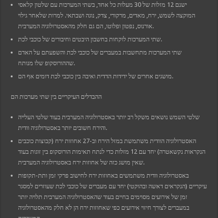
bet
ישנם 12 מזלות של 30 מעלות כל אחד, בשתי המערכות עם שלטון קלאסי
obet
המוקצה לשמש, ירח, מאדים, מרקורי, צדק, נוגה ושבתאי. למרות שלאחר גילוי
sbahis güncel giriş
bet giriş
אורנוס, נפטון ופלוטו, הם גם חלק מהאסטרולוגיה המערבית.
obet
שתי המערכות לוקחות בחשבון היבטים וחיבורים של כוכבי לכת.
ganbet giriş
iganbet güncel giriş
שתי המערכות מתחשבות במעברים של כוכבי לכת והשפעתם על האדם
ibom
ndpashabet
שההורוסקופ שלו מנותח.
obet
מושגים אחרים של ידידות הדדית ואיבה בין כוכבי לכת דומים אף הם.
obet
klink Panel
wild
ההבדלים העיקריים בין שתי מערכות הם
woon
vakti
vole
שלטי השמש נושאים משקל רב יותר באסטרולוגיה המערבית בעוד שלטי העלייה
והירח חשובים יותר באסטרולוגיה וודית.
האסטרולוגיה הוודית משתמשת במזל הירח וב-27 אחוזות ירח (קבוצות כוכבים
הנקראות נקשאטרה) יחד עם 12 מזלות כדי לנתח תאימות הורוסקופ בין זוגות בעוד
שאין מושג כזה של אחוזות ירח באסטרולוגיה המערבית.
באסטרולוגיה וודית משתמשים באחוזות ירח לחישוב פרקי זמן ותת-תקופות
עיקריים (הנקראים דאשה ובהוקטי) יחד עם מעברים של כוכבי לכת שעוזרים למסגר
זמן של אירועים מסוימים בחיים בעוד שהאסטרולוגיה המערבית תלויה יותר
במעברים לצורך חיזוי אירועים כפי שאחוזות ירח הן לא חלק מהאסטרולוגיה