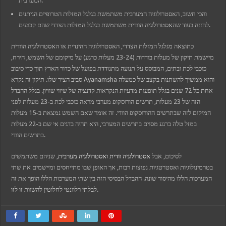
המערבית.
והכי חשוב, האסטרולוגיה המערבית משתמשת בגלגל המזלות הטרופיים הניתנים
להזזה בעוד שהאסטרולוגיה הוודית משתמשת בגלגל המזלות הצדדי שהם קבועים.
כתוצאה מגלגל המזלות הצדדי, האסטרולוגיה ההינדית או האסטרולוגיה הוודית
מיישמת תיקון של מעלות בודדות (23-24 מעלות כרגע) על מיקומם של השמש, הירח,
כוכבי לכת ובתים, המבוסס על תנועה מתנודדת בפועל של כדור הארץ תוך כדי סיבוב
סביב הציר שלו. תיקון זה נקרא Ayanamsha והוא ממשיך להשתנות בקצב של כמעלה
אחת כל 72 שנים בגלל תופעות מדעיות הנקראות קדנציה של שיווי שוויון. בגלל ההבדל
הזה של 23 מעלות, תרשים הורוסקופ מערבי מראה כוכבי לכת ב-23 מעלות לפני
המיקום לזה שבתרשים ההורוסקופ הוודי. זה אומר שאם השמש נמצאת ב-15 מעלות
במזל טלה ברגע מסוים בתרשים המערבי, היא תהיה בדגים אי שם ב-22 מעלות
בתרשים הוודי.
לסיכום, אבל
אסטרולוגיה וודית ואסטרולוגיה מערבית
, שניהם משתמשים
בטרמינולוגיות ואסטרטגיות נפוצות רבות, אך האופן שבו מתייחסים ומיישמים את שתי
המערכות הללו מהיסוד שונה. ההבדל הבסיסי הזה בין שתי המערכות הללו הופך את זה
לבלתי רלוונטי לחלוטין להשוות זו לזו.