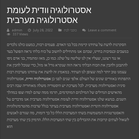
klink
klink panel
אסטרולוגיה וודית לעומת
klink panel
klink
אסטרולוגיה מערבית
klink
 Hacklink
Leave a comment
כוכבי לכת
July 28, 2022
admin
klink
337 Views
klink
link satın al
הסקרנות לדעת על עתידנו קיימת בכל בני האדם. פעמים רבות, כמעט כולנו נלכדים
klink panel
klink panel
במצבים ובנסיבות בחיינו, שבהם אנו מתחילים לחשוב על כוח בלתי נראה הפועל בעד
klink panel
או נגד רצוננו, שעליו אין לנו שליטה על שלנו. כמו כן, מאז ומתמיד, בני אדם ניסו
klink panel
klink panel
להתבונן ולהבין את הכוח הבלתי נראה הזה שנקרא גורל או מזל, כדי שנוכל להכין את
klink panel
עצמנו טוב יותר למה שצופן לנו העתיד. במאמץ זה לדעת את עתידנו מערכות רבות
klink panel
klink panel
התפתחו באזורים שונים של העולם אלפי שנים לפני כן
אסטרולוגיה וודית
, אסטרולוגיה
klink panel
סינית ואסטרולוגיה מערבית. לכל מערכת יש היסטוריה משלה מאחוריה שבה רבים
klink panel
klink panel
מהאישים הגדולים של המילניום המוקדמים, תרמו ממה שהם למדו וצפו במהלך
klink panel
השנים. בנושא שלנו אסטרולוגיה וודית לעומת אסטרולוגיה מערבית אנו מדברים על
klink
אסטרולוגיה הינדית ואסטרולוגיה מערבית בעיקר בגלל שרבות מהטרמינולוגיות
klink panel
klink panel
והאסטרטגיות המשמשות בשתי המערכות הללו כל כך דומות, מה שגורם לאנשים
klink panel
לשאול לעתים קרובות את ההבדלים בין שתי המערכות הללו. הדמיון בין שתי מערכות
klink panel
klink panel
הוא
klink panel
klink panel
klink panel