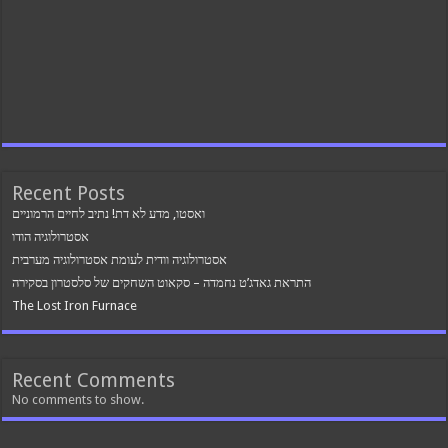
Recent Posts
ואסטו, מדע לא דת! נתיב לחיים הרמוניים
אסטרולוגיה הודו
אסטרולוגיה וודית לעומת אסטרולוגיה מערבית
התראת גאדג’ט נחמדה – סקאוט השחקים של סלסטרון בסקירה
The Lost Iron Furnace
Recent Comments
No comments to show.